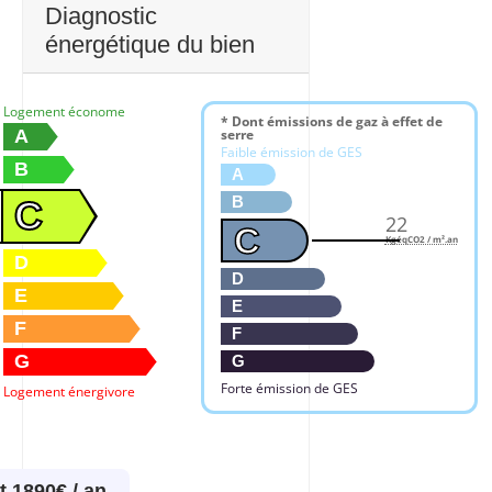
Diagnostic
énergétique du bien
Logement économe
* Dont émissions de gaz à effet de
A
serre
Faible émission de GES
B
A
B
C
22
C
KgéqCO2 / m².an
D
D
E
E
F
F
G
G
Forte émission de GES
Logement énergivore
t 1890€ / an.