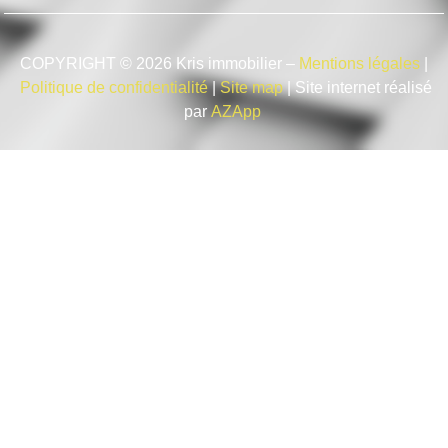
COPYRIGHT © 2026 Kris immobilier –
Mentions légales
|
Politique de confidentialité
|
Site map
| Site internet réalisé
par
AZApp