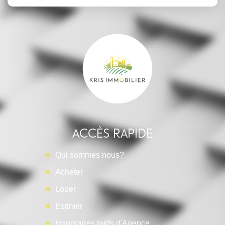
Accès rapide
Qui sommes nous?
Acheter
Louer
Estimer
Honoraires tarifs d'Agence