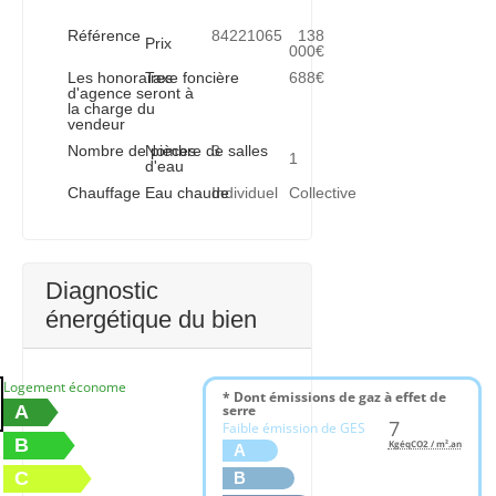
Référence
84221065
138
Prix
000€
Les honoraires
Taxe foncière
688€
d'agence seront à
la charge du
vendeur
Nombre de pièces
Nombre de salles
3
1
d'eau
Chauffage
Eau chaude
Individuel
Collective
Diagnostic
énergétique du bien
Logement économe
* Dont émissions de gaz à effet de
A
serre
7
Faible émission de GES
B
KgéqCO2 / m².an
A
C
B