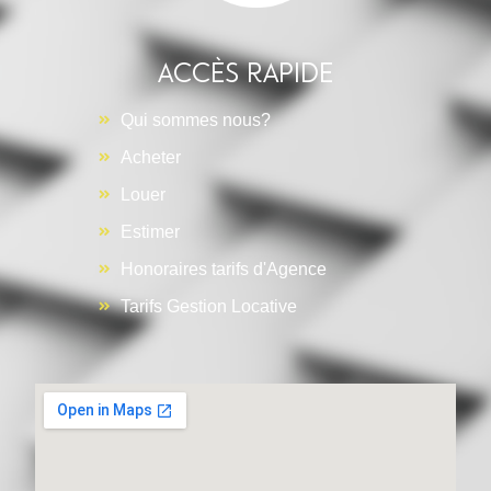
Accès rapide
Qui sommes nous?
Acheter
Louer
Estimer
Honoraires tarifs d'Agence
Tarifs Gestion Locative