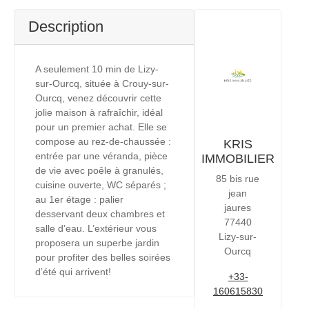
Description
A seulement 10 min de Lizy-
sur-Ourcq, située à Crouy-sur-
Ourcq, venez découvrir cette
jolie maison à rafraîchir, idéal
pour un premier achat. Elle se
compose au rez-de-chaussée :
KRIS
entrée par une véranda, pièce
IMMOBILIER
de vie avec poêle à granulés,
85 bis rue
cuisine ouverte, WC séparés ;
jean
au 1er étage : palier
jaures
desservant deux chambres et
77440
salle d’eau. L’extérieur vous
Lizy-sur-
proposera un superbe jardin
Ourcq
pour profiter des belles soirées
d’été qui arrivent!
+33-
160615830