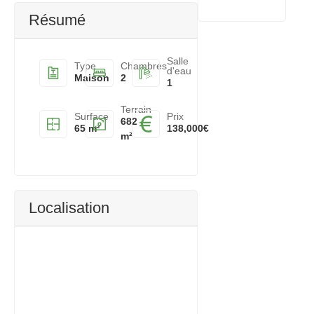
Résumé
Salle
Type
Chambres
d'eau
Maison
2
1
Terrain
Surface
Prix
682
65 m²
138,000€
m²
Localisation