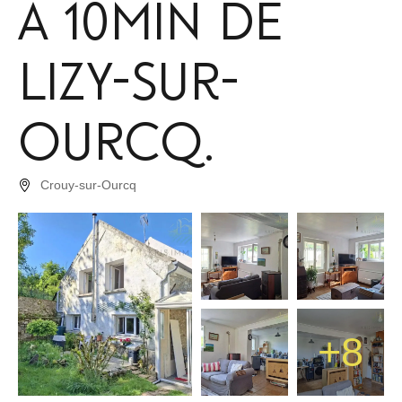
à 10min de
Lizy-sur-
Ourcq.
Crouy-sur-Ourcq
+8