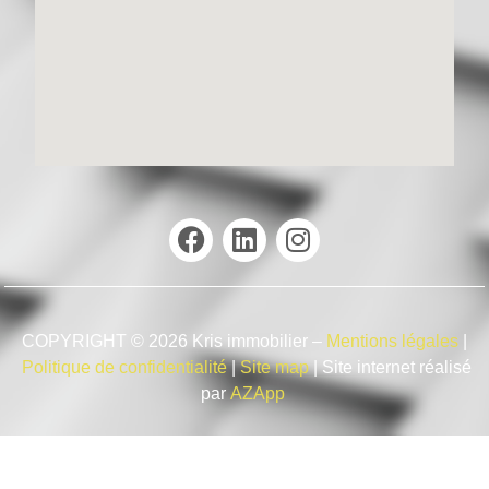
COPYRIGHT © 2026 Kris immobilier –
Mentions légales
|
Politique de confidentialité
|
Site map
| Site internet réalisé
par
AZApp