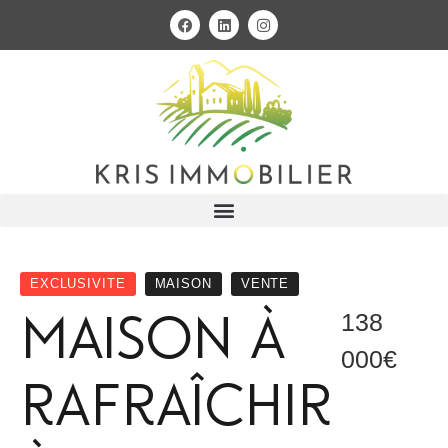
EXCLUSIVITE
MAISON
VENTE
Maison à
138
000€
rafraîchir