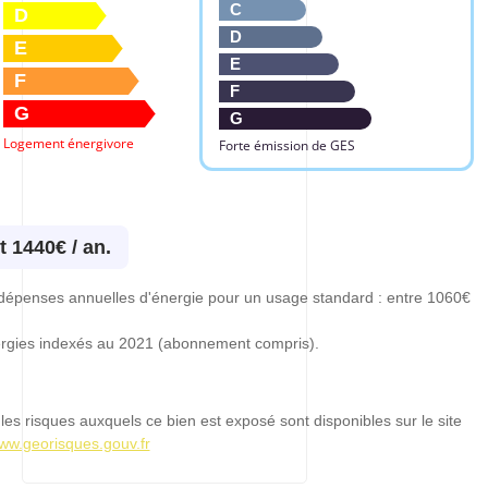
C
D
D
E
E
F
F
G
G
Logement énergivore
Forte émission de GES
t 1440€ / an.
dépenses annuelles d'énergie pour un usage standard : entre 1060€
rgies indexés au 2021 (abonnement compris).
les risques auxquels ce bien est exposé sont disponibles sur le site
www.georisques.gouv.fr