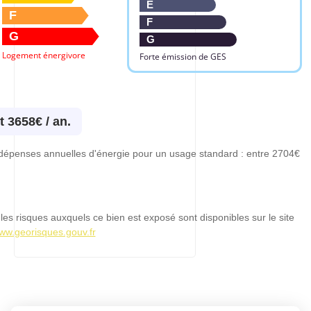
E
F
F
G
G
Logement énergivore
Forte émission de GES
t 3658€ / an.
dépenses annuelles d'énergie pour un usage standard : entre 2704€
les risques auxquels ce bien est exposé sont disponibles sur le site
www.georisques.gouv.fr