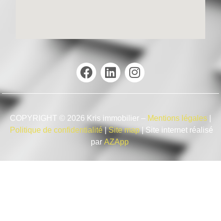
COPYRIGHT © 2026 Kris immobilier –
Mentions légales
|
Politique de confidentialité
|
Site map
| Site internet réalisé
par
AZApp