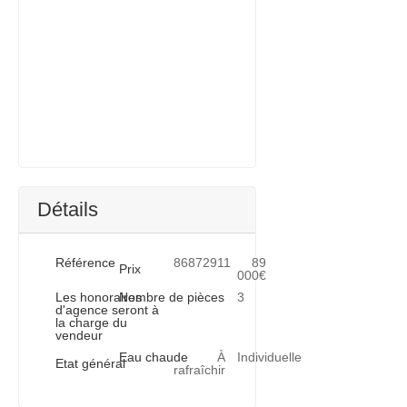
Détails
Référence
86872911
89
Prix
000€
Les honoraires
Nombre de pièces
3
d'agence seront à
la charge du
vendeur
Eau chaude
À
Individuelle
Etat général
rafraîchir