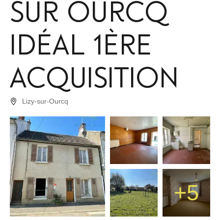
sur ourcq
idéal 1ère
acquisition
Lizy-sur-Ourcq
+5