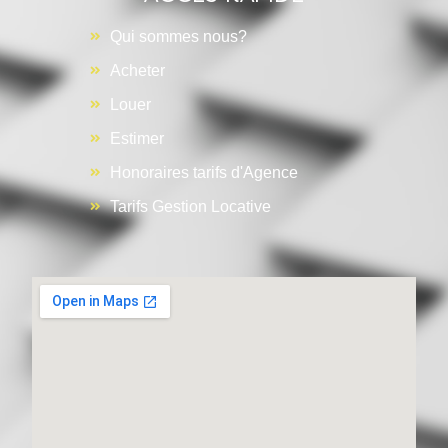
Qui sommes nous?
Acheter
Louer
Estimer
Honoraires tarifs d'Agence
Tarifs Gestion Locative