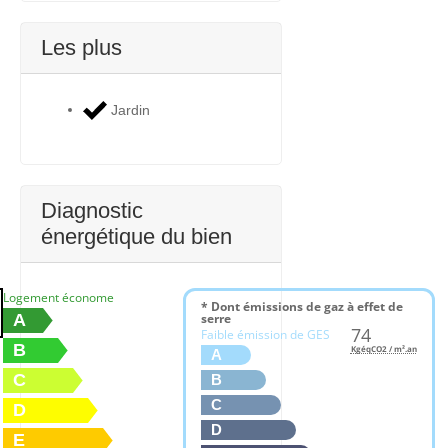
Les plus
Jardin
Diagnostic
énergétique du bien
Logement économe
* Dont émissions de gaz à effet de
A
serre
74
Faible émission de GES
B
KgéqCO2 / m².an
A
C
B
C
D
D
E